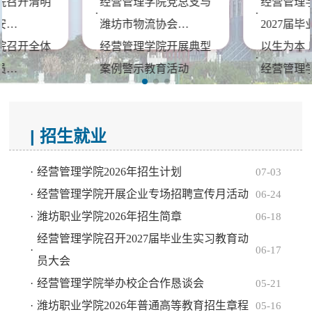
院召开清明
经营管理学院党总支与
经营管理
·
·
安…
潍坊市物流协会…
2027届
院召开全体
经营管理学院开展典型
以生为本
·
·
员…
案例警示教育活动
经营管理
开展2026
潍坊职业学院经营管理
经营管理
·
·
个…
学院学生党支部…
二届“学生
| 招生就业
更多...
更多...
·
经营管理学院2026年招生计划
07-03
·
经营管理学院开展企业专场招聘宣传月活动
06-24
·
潍坊职业学院2026年招生简章
06-18
经营管理学院召开2027届毕业生实习教育动
·
06-17
员大会
·
经营管理学院举办校企合作恳谈会
05-21
·
潍坊职业学院2026年普通高等教育招生章程
05-16