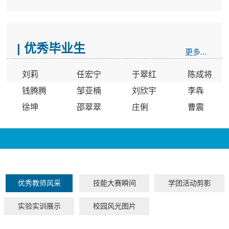
| 优秀毕业生
更多...
刘莉
任宏宁
于翠红
陈成将
钱腾腾
邹亚楠
刘欣宇
李犇
徐坤
邵翠翠
庄俐
曹震
优秀教师风采
技能大赛瞬间
学团活动剪影
实验实训展示
校园风光图片