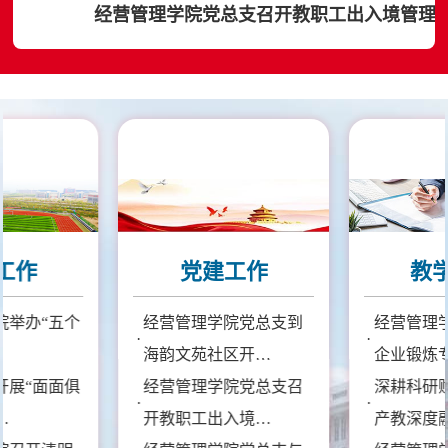
经营管理学院党总支召开教职工出入境管理
工作
党建工作
教
院举办“五个
经营管理学院党总支到
经营管理
·
·
…
海韵文苑社区开…
企业锻炼
开展“面面俱
经营管理学院党总支召
深耕科研
·
·
…
开教职工出入境…
产教深度