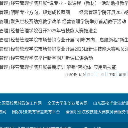
管理]
经营管理学院开展“说专业・说课程（教材）”活动助推教
管理]
明晰专业方向，规划成长蓝图——经营管理学院开展2025
管理]
聚焦世校赛助推教学改革 经营管理学院举办首期教研活动
管理]
经营管理学院召开2025年省技能大赛推进会
管理]
经营管理学院市场营销专业开展“明晰方向，启航新程”新
管理]
经营管理学院市场营销专业开展2025级新生技能大赛动员
管理]
经营管理学院举行新学期开新课试讲活动
管理]
经营管理学院开展暑期培训 解锁“智能体”应用新技能
共199条 1/10
首页
上页
下页
尾页
全国高校思想政治工作网
全国大学生创业服务网
山东高校毕业生就
育网
国家职业教育智慧教育平台
全国职业院校技能大赛教师赛服务