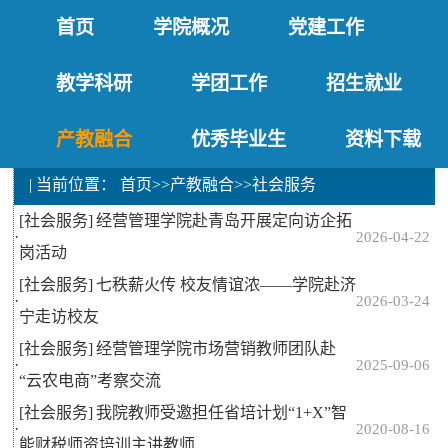
首页
学院概况
党建工作
教学科研
学团工作
招生就业
产教融合
优秀毕业生
资料下载
| 当前位置：
首页
>>
产教融合
>>
社会服务
[社会服务]
经营管理学院赴青岛开展定向访企拓
·
2026-04-22
岗活动
[社会服务]
七秩薪火传 校友情谊浓——学院赴济
·
2026-03-24
宁走访校友
[社会服务]
经营管理学院市场营销教师团队赴
·
2025-09-06
“云农电商”考察交流
[社会服务]
我院教师受邀担任省培计划“1+X”智
·
2020-08-16
能财税师资培训主讲教师