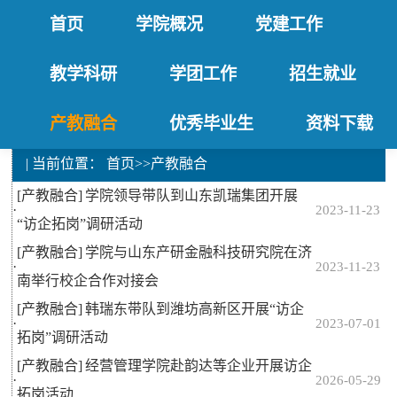
首页
学院概况
党建工作
教学科研
学团工作
招生就业
产教融合
优秀毕业生
资料下载
| 当前位置：
首页
>>
产教融合
[产教融合]
学院领导带队到山东凯瑞集团开展
·
2023-11-23
“访企拓岗”调研活动
[产教融合]
学院与山东产研金融科技研究院在济
·
2023-11-23
南举行校企合作对接会
[产教融合]
韩瑞东带队到潍坊高新区开展“访企
·
2023-07-01
拓岗”调研活动
[产教融合]
经营管理学院赴韵达等企业开展访企
·
2026-05-29
拓岗活动