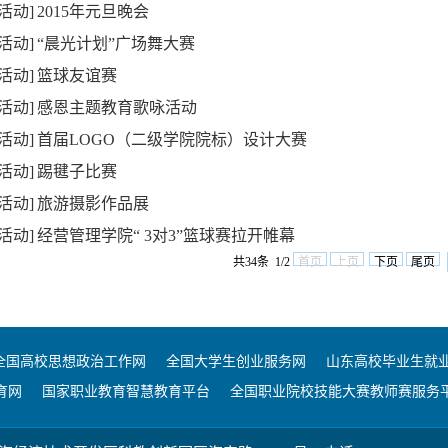
活动]
2015年元旦晚会
活动]
“晨光计划”广场舞大赛
活动]
篮球友谊赛
活动]
感恩主题教育歌咏活动
活动]
首届LOGO（二级学院院标）设计大赛
活动]
踢毽子比赛
活动]
旅游摄影作品展
活动]
经营管理学院“ 3对3”篮球赛拉开帷幕
共34条 1/2
首页
上页
下页
尾页
全国高校思想政治工作网
全国大学生创业服务网
山东高校毕业生就
育网
国家职业教育智慧教育平台
全国职业院校技能大赛教师赛服务