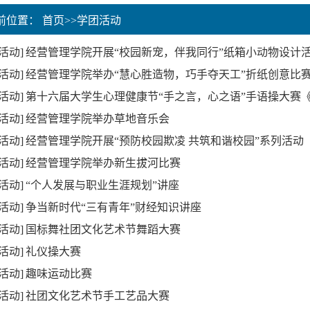
当前位置：
首页
>>
学团活动
活动]
经营管理学院开展“校园新宠，伴我同行”纸箱小动物设计
活动]
经营管理学院举办“慧心胜造物，巧手夺天工”折纸创意比
活动]
第十六届大学生心理健康节“手之言，心之语”手语操大赛
活动]
经营管理学院举办草地音乐会
活动]
经营管理学院开展“预防校园欺凌 共筑和谐校园”系列活动
活动]
经营管理学院举办新生拔河比赛
活动]
“个人发展与职业生涯规划”讲座
活动]
争当新时代“三有青年”财经知识讲座
活动]
国标舞社团文化艺术节舞蹈大赛
活动]
礼仪操大赛
活动]
趣味运动比赛
活动]
社团文化艺术节手工艺品大赛