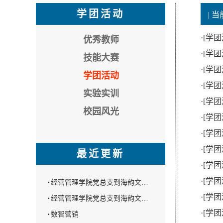
学团活动
| 
·
[学团
优秀教师
·
[学团
技能大赛
·
[学团
学团活动
·
[学团
实验实训
·
[学团
校园风光
·
[学团
·
[学团
·
[学团
最近更新
·
[学团
·
[学团
·
经营管理学院党总支到海韵文…
·
[学团
·
经营管理学院党总支到海韵文…
·
[学团
·
数智营销