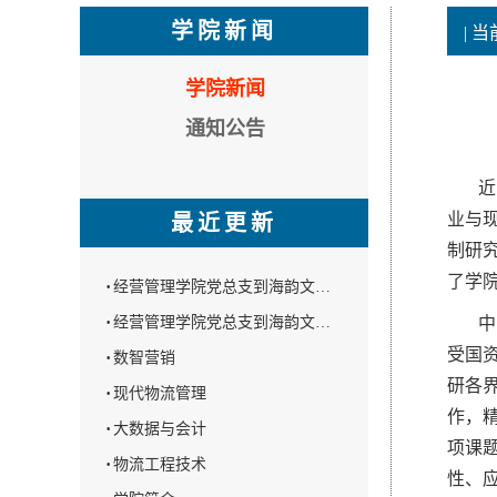
学院新闻
| 
学院新闻
通知公告
近日
业与
最近更新
制研
了学
·
经营管理学院党总支到海韵文…
·
经营管理学院党总支到海韵文…
中国
受国
·
数智营销
研各
·
现代物流管理
作，
·
大数据与会计
项课
·
物流工程技术
性、