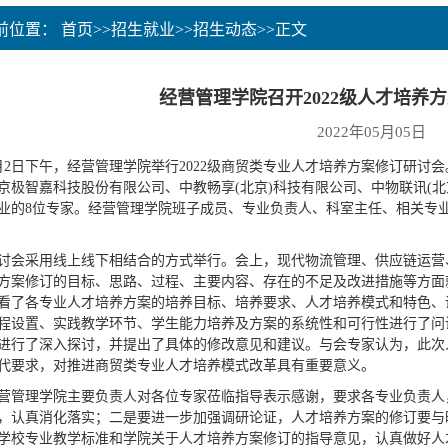
当前位置：
首页
>>
招生就业
>>
招生动态
>>
正文
经营管理学院召开2022级人才培养
2022年05月05日
月2日下午，经营管理学院举行2022级商贸类专业人才培养方案修订研
京极智嘉科技股份有限公司、中教畅享(北京)科技有限公司、中物联讯(
业的8位专家。经营管理学院班子成员、专业负责人、科室主任、相关专
讨会采用线上线下相结合
的方式举行。会上，现代物流管理、供应链运营
方案修订的目标、思路、过程、主要内容、存在的不足及改进措施等方面就
看了各专业人才培养方案的培养目标、培养要求、人才培养模式和特色、
程设置、实践教学环节、学生能力培养及方案的系统性和可行性进行了问
进行了深入探讨，并提出了具体的修改意见和建议。与会专家认为，此次
代要求，对推进商贸类专业人才培养模式改革具有重要意义。
营管理学院主要负责人对各位专家莅临指导表示感谢，要求各专业负责人
，认真消化落实；二是要进一步加强调研论证，人才培养方案的修订要与
学校专业教学标准和学院关于人才培养方案修订的指导意见，认真做好人