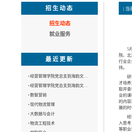
招生动态
| 
招生动态
就业服务
5
院、北
最近更新
行业企
持。
·
经营管理学院党总支到海韵文…
研
才培养
·
经营管理学院党总支到海韵文…
取并查
·
数智营销
业的课
的内容
·
现代物流管理
展的时
·
大数据与会计
经
·
入思考
物流工程技术
等职业