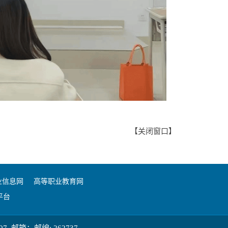
【
关闭窗口
】
业信息网
高等职业教育网
平台
邮箱：邮编: 262737