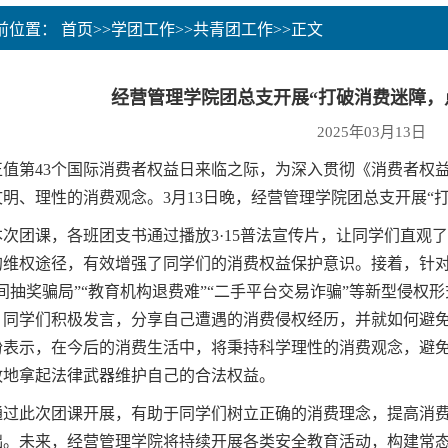
当前位置：
首页
>>
学团工作
>>
共青团工作
>>
正文
经营管理学院团总支开展“打破消费迷障，
2025年03月13日
第43个国际消费者权益日来临之际，为深入贯彻《消费者权益
文明、理性的消费观念。3月13日晚，经营管理学院团总支开展“
团课，各班团支书通过播放3·15普法宣传片，让同学们直观
的维权途径，有效增强了同学们的消费权益保护意识。接着，针
播间抽奖骗局”“教育机构退费难”“二手平台交易诈骗”等新型侵
，同学们积极发言，分享自己遭遇的消费侵权经历，并就如何避
纷表示，在今后的消费生活中，将秉持科学理性的消费观念，避
敢地拿起法律武器维护自己的合法权益。
此次团课开展，有助于同学们树立正确的消费理念，提高消费
础。未来，经营管理学院将持续开展各类安全教育活动，构建常