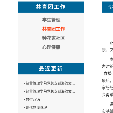
共青团工作
| 
学生管理
共青团工作
种花家社区
正值
心理健康
康、
本次
害时
最近更新
“直
最后
·
经营管理学院党总支到海韵文…
家纷
·
经营管理学院党总支到海韵文…
会勇
·
数智营销
通过
·
现代物流管理
实基