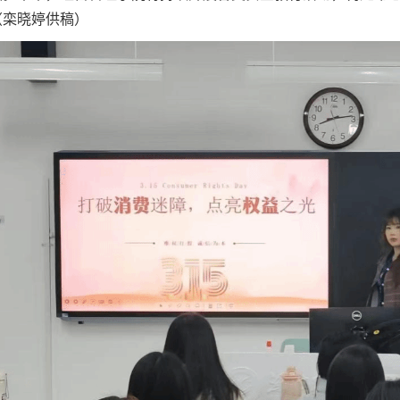
（栾晓婷供稿）